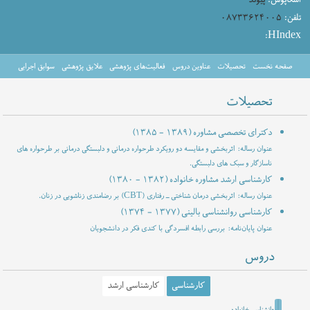
تلفن:
۰۸۷۳۳۶۲۴۰۰۵
HIndex:
صفحه نخست
تحصیلات
عناوین دروس
فعالیت‌های پژوهشی
علایق پژوهشی
سوابق اجرایی
تحصیلات
دکترای تخصصی مشاوره
(۱۳۸۵ - ۱۳۸۹)
عنوان رساله: اثربخشی و مقایسه دو رویکرد طرحواره درمانی و دلبستگی درمانی بر طرحواره های
ناسازگار و سبک های دلبستگی.
کارشناسی ارشد مشاوره خانواده
(۱۳۸۰ - ۱۳۸۲)
عنوان رساله: اثربخشی درمان شناختی ـ رفتاری (CBT) بر رضامندی زناشویی در زنان.
کارشناسی روانشناسی بالینی
(۱۳۷۴ - ۱۳۷۷)
عنوان پایان‌نامه: بررسی رابطه افسردگی با کندی فکر در دانشجویان
دروس
کارشناسی
کارشناسی ارشد
روانشناسی خانواده
هدایت و مشورت در اسلام