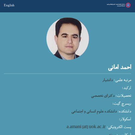
English
احمد امانی
مرتبه علمی:
دانشیار
ارکید:
تحصیلات:
دکترای تخصصی
ریسرچ گیت:
دانشکده:
دانشکده علوم انسانی و اجتماعی
اسکولار:
پست الکترونیکی:
a.amani [at] uok.ac.ir
اسکاپوس:
پیوند