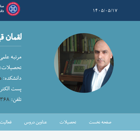
۱۴۰۵/۰۵/۱۷
لقمان ق
مرتبه علمی
تحصیلات:
دانشکده:
د
پست الکترو
تلفن:
۳۳۶۸
صفحه نخست
تحصیلات
عناوین دروس
فعالیت