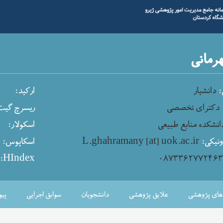
هرمانی
:
دانشیار
ارکید:
دکترای تخصصی
ریسرچ گیت
انشکده منابع طبیعی
اسکولار:
نیکی:
L.ghahramany [at] uok.ac.ir
اسکاپوس:
پ
HIndex:
۰۸۷۳۳۶۲۷۷۲۴۶
‌های پژوهشی
علایق پژوهشی
دانشجویان
سوابق اجرایی
پیو