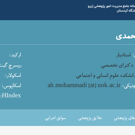
حمدی
:
استادیار
ارکید:
دکترای تخصصی
ریسرچ گیت
انشکده علوم انسانی و اجتماعی
اسکولار:
نیکی:
ah.mohammadi [at] uok.ac.ir
اسکاپوس:
پ
HIndex:
‌های پژوهشی
علایق پژوهشی
سوابق اجرایی