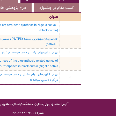
کسب مقام در جشنواره
طرح پژوهشی خاتم
عنوان
f a γ-terpinene synthase in Nigella sativa L
1
(black cumin)
2
sativa. L)
3
بررسی بیان ژنهای درگیر در مسیر بیوسنتزی ترپنها
ponses of the biosynthesis related genes of
4
/triterpenes in black cumin (Nigella sativa
بررسی الگوی بیان ژنهای دخیل در مسیر بیوسنتزی م
5
در گیاه دارویی سیاهدانه
آدرس: سنندج، بلوار پاسداران، دانشگاه کردستان، صندوق پستی
تلفن:
33624001 87 98+