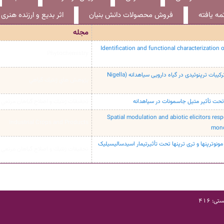
ه یافته
فروش محصولات دانش بنیان
اثر بدیع و ارزنده هنری
مجله
Identification and functional characterization o
Phytochemistry
جداسازی ژن مونوترپن سنتاز(NsTPS2) و بررسی ترکیبات ترپنوئیدی در گیاه دارویی سیاهدانه (Nigella
پژوهش هاي ژنتيك گياهي
 تحت تأثیر متیل جاسمونات در سیاهدانه
تحقيقات ژنتيك و اصلاح گياهان مرتعي و
Spatial modulation and abiotic elicitors res
Industrial Crops and Products
mono
ونوترپنها و تری ترپنها تحت تأثیرتیمار اسیدسالیسیلیک
تحقيقات ژنتيك و اصلاح گياهان مرتعي و
: 416