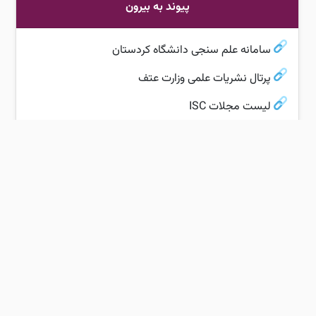
پیوند به بیرون
سامانه علم سنجی دانشگاه کردستان
پرتال نشریات علمی وزارت عتف
لیست مجلات ISC
سامانه ملی اخلاق در پژوهشی‌های زیست پزشکی
فراخوان‌های پژوهشی
سامانه دسترسی به منابع علمی
دانشگاه کردستان
آدرس: سنندج، بلوار پاسداران، دانشگاه کردستان، صندوق پستی: 416
تلفن:
33624001 87 98+