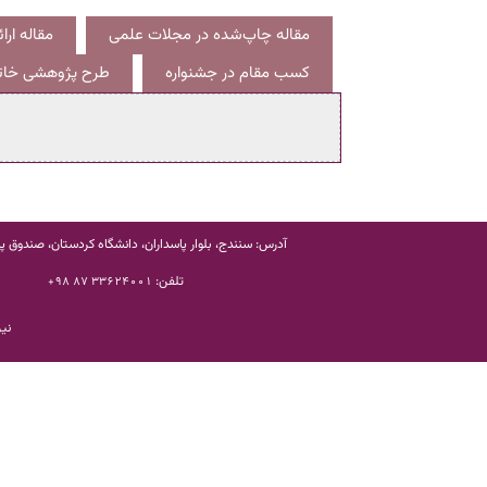
مقاله چاپ‌شده در مجلات علمی
مقاله ار
کسب مقام در جشنواره
طرح پژوهشی خاتم
آدرس: سنندج، بلوار پاسداران، دانشگاه کردستان، صندوق پستی
تلفن:
33624001 87 98+
نیر