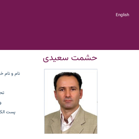
English
حشمت سعیدی
نام و نام خ
تح
و
پست الکت