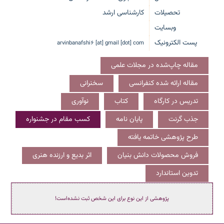
تحصیلات
کارشناسی ارشد
وبسایت
پست الکترونیک
arvinbanafshi6 [at] gmail [dot] com
مقاله چاپ‌شده در مجلات علمی
مقاله ارائه شده کنفرانسی
سخنرانی
تدریس در کارگاه
کتاب
نوآوری
جذب گرنت
پایان نامه
کسب مقام در جشنواره
طرح پژوهشی خاتمه یافته
فروش محصولات دانش بنیان
اثر بدیع و ارزنده هنری
تدوین استاندارد
پژوهشی از این نوع برای این شخص ثبت نشده‌است!