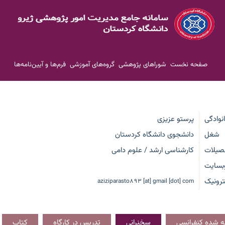
صفحه نخست
شوراهای پژوهشی
گروه‌های آموزشی
فرم‌ها و آیین‌نامه‌ها
انوادگی
پرستو عزیزی
شغل
دانشجوی دانشگاه کردستان
صیلات
کارشناسی ارشد / علوم دامی
بسایت
رونیک
aziziparasto893 [at] gmail [dot] com
ائه شده کنفرانسی
سخنرانی
تدریس در کارگاه
کتاب