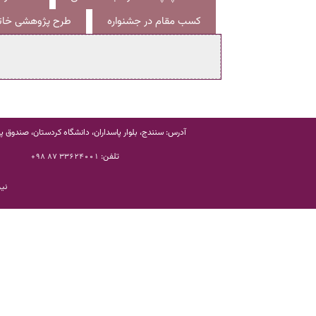
کسب مقام در جشنواره
طرح پژوهشی خاتم
آدرس: سنندج، بلوار پاسداران، دانشگاه کردستان، صندوق پستی
تلفن:
33624001 87 98+
نیر