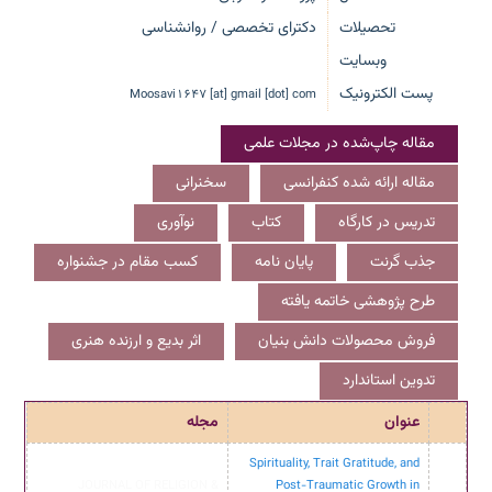
تحصیلات
دکترای تخصصی / روانشناسی
وبسایت
پست الکترونیک
Moosavi1647 [at] gmail [dot] com
مقاله چاپ‌شده در مجلات علمی
مقاله ارائه شده کنفرانسی
سخنرانی
تدریس در کارگاه
کتاب
نوآوری
جذب گرنت
پایان نامه
کسب مقام در جشنواره
طرح پژوهشی خاتمه یافته
فروش محصولات دانش بنیان
اثر بدیع و ارزنده هنری
تدوین استاندارد
عنوان
مجله
Spirituality, Trait Gratitude, and
JOURNAL OF RELIGION &
Post-Traumatic Growth in