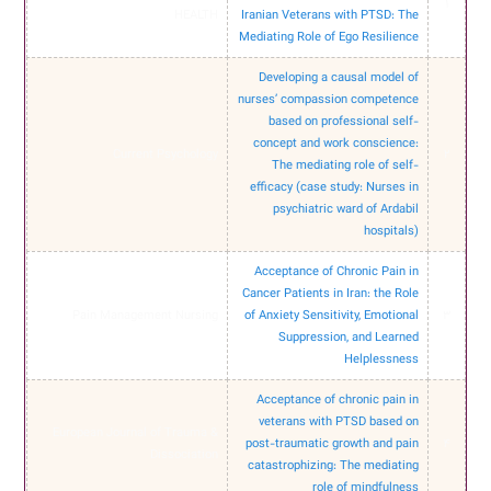
1
HEALTH
Iranian Veterans with PTSD: The
Mediating Role of Ego Resilience
Developing a causal model of
nurses’ compassion competence
based on professional self-
concept and work conscience:
Current Psychology
2
The mediating role of self-
efficacy (case study: Nurses in
psychiatric ward of Ardabil
hospitals)
Acceptance of Chronic Pain in
Cancer Patients in Iran: the Role
Pain Management Nursing
of Anxiety Sensitivity, Emotional
3
Suppression, and Learned
Helplessness
Acceptance of chronic pain in
veterans with PTSD based on
European Journal of Trauma &
post-traumatic growth and pain
4
Dissociation
catastrophizing: The mediating
role of mindfulness