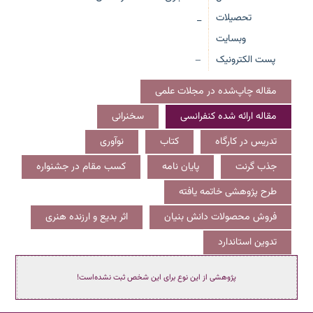
تحصیلات
_
وبسایت
پست الکترونیک
—
مقاله چاپ‌شده در مجلات علمی
مقاله ارائه شده کنفرانسی
سخنرانی
تدریس در کارگاه
کتاب
نوآوری
جذب گرنت
پایان نامه
کسب مقام در جشنواره
طرح پژوهشی خاتمه یافته
فروش محصولات دانش بنیان
اثر بدیع و ارزنده هنری
تدوین استاندارد
پژوهشی از این نوع برای این شخص ثبت نشده‌است!