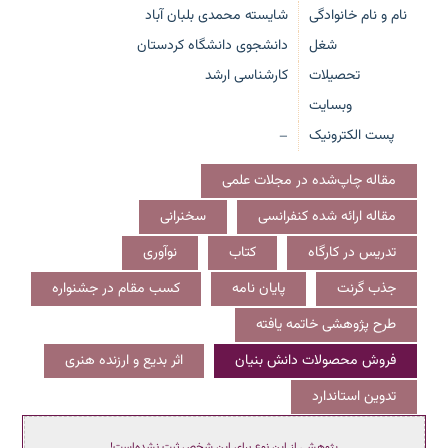
نام و نام خانوادگی
شایسته محمدی بلبان آباد
شغل
دانشجوی دانشگاه کردستان
تحصیلات
کارشناسی ارشد
وبسایت
پست الکترونیک
—
مقاله چاپ‌شده در مجلات علمی
مقاله ارائه شده کنفرانسی
سخنرانی
تدریس در کارگاه
کتاب
نوآوری
جذب گرنت
پایان نامه
کسب مقام در جشنواره
طرح پژوهشی خاتمه یافته
فروش محصولات دانش بنیان
اثر بدیع و ارزنده هنری
تدوین استاندارد
پژوهشی از این نوع برای این شخص ثبت نشده‌است!