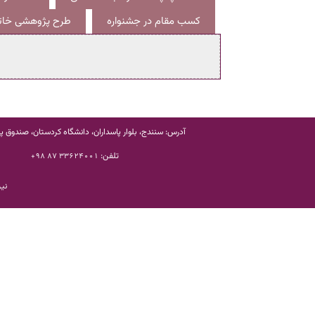
کسب مقام در جشنواره
طرح پژوهشی خاتم
آدرس: سنندج، بلوار پاسداران، دانشگاه کردستان، صندوق پستی
تلفن:
33624001 87 98+
نیر