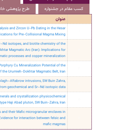
کسب مقام در جشنواره
طرح پژوهشی خاتم
عنوان
alysis and Zircon U-Pb Dating in the Hesar
1
lications for Pre-Collisional Magma Mixing
Nd isotopes, and biotite chemistry of the
htar Magmatic Arc (Iran): Implications for
2
atic processes and copper mineralization
Porphyry Cu Mineralization Potential of the
3
f the Urumieh-Dokhtar Magmatic Belt, Iran
hlagh–Aftabrow intrusions, SW Buin Zahra,
4
in from geochemical and Sr–Nd isotopic data
erals and crystallization physicochemical
5
type Haji Abad pluton, SW Buin-Zahra, Iran
 and their Mafic microgranular enclaves in
Evidence for interaction between felsic and
6
mafic magmas