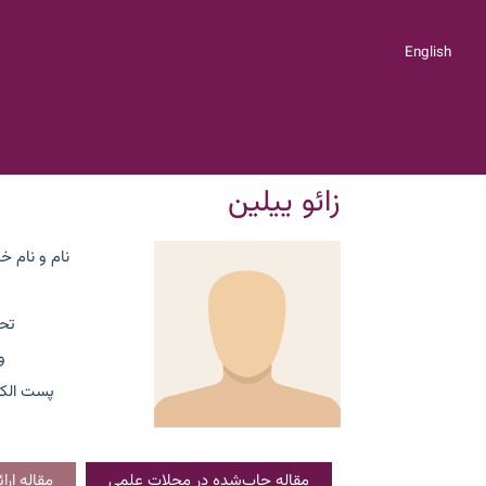
English
زائو ییلین
نام و نام خ
تح
و
پست الکت
مقاله چاپ‌شده در مجلات علمی
مقاله ار