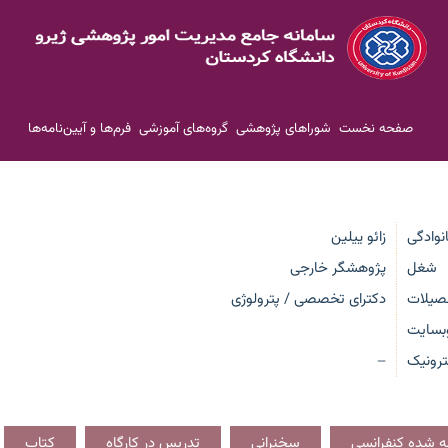
صفحه نخست
شوراهای پژوهشی
گروه‌های آموزشی
فرم‌ها و آیین‌نامه‌ها
انوادگی
زائو ییلین
شغل
پژوهشگر خارجی
صیلات
دکترای تخصصی / پترولوژی
بسایت
رونیک
—
ائه شده کنفرانسی
سخنرانی
تدریس در کارگاه
کتاب