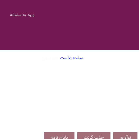
ورود به سامانه
زائو ییلین
/
صفحه نخست
نوآوری
جذب گرنت
پایان نامه