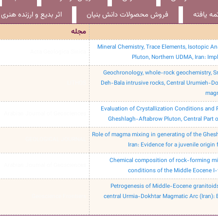
ه یافته
فروش محصولات دانش بنیان
اثر بدیع و ارزنده هنری
مجله
Mineral Chemistry, Trace Elements, Isotopic An
Acta Geologica Sinica
Pluton, Northern UDMA, Iran: Imp
Geochronology, whole-rock geochemistry, Sr–
LITHOS
Deh-Bala intrusive rocks, Central Urumieh-Dok
magm
Evaluation of Crystallization Conditions and 
Arabian Journal of Geosciences
Gheshlagh-Aftabrow Pluton, Central Part o
Role of magma mixing in generating of the Ghes
GEOLOGICAL JOURNAL
Iran: Evidence for a juvenile orig
Chemical composition of rock-forming min
Arabian Journal of Geosciences
conditions of the Middle Eocene I-
Petrogenesis of Middle-Eocene granitoids
Geoscience Frontiers
central Urmia-Dokhtar Magmatic Arc (Iran): 