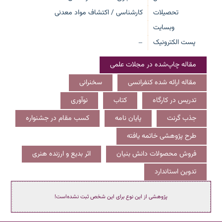
تحصیلات
کارشناسی / اکتشاف مواد معدنی
وبسایت
پست الکترونیک
—
مقاله چاپ‌شده در مجلات علمی
مقاله ارائه شده کنفرانسی
سخنرانی
تدریس در کارگاه
کتاب
نوآوری
جذب گرنت
پایان نامه
کسب مقام در جشنواره
طرح پژوهشی خاتمه یافته
فروش محصولات دانش بنیان
اثر بدیع و ارزنده هنری
تدوین استاندارد
پژوهشی از این نوع برای این شخص ثبت نشده‌است!