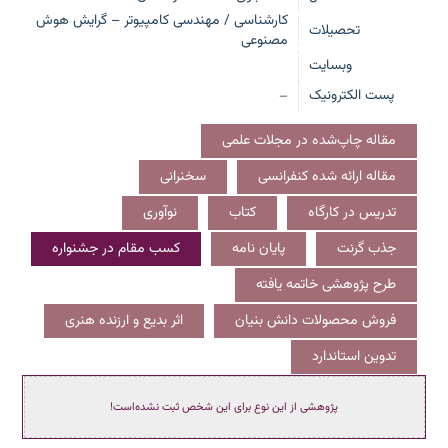
کارشناسی / مهندسی کامپیوتر – گرایش هوش
تحصیلات
مصنوعی
وبسایت
پست الکترونیک
—
مقاله چاپ‌شده در مجلات علمی
مقاله ارائه شده کنفرانسی
سخنرانی
تدریس در کارگاه
کتاب
نوآوری
جذب گرنت
پایان نامه
کسب مقام در جشنواره
طرح پژوهشی خاتمه یافته
فروش محصولات دانش بنیان
اثر بدیع و ارزنده هنری
تدوین استاندارد
پژوهشی از این نوع برای این شخص ثبت نشده‌است!