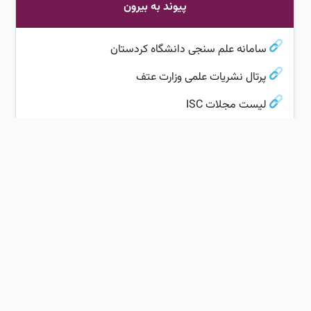
پیوند به بیرون
سامانه علم سنجی دانشگاه کردستان
پرتال نشریات علمی وزارت عتف
لیست مجلات ISC
سامانه ملی اخلاق در پژوهشی‌های زیست پزشکی
فراخوان‌های پژوهشی
سامانه دسترسی به منابع علمی
دانشگاه کردستان
آدرس: سنندج، بلوار پاسداران، دانشگاه کردستان، صندوق پستی: 416
تلفن:
33624001 87 98+