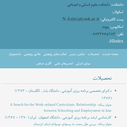
دانشکده:
دانشکده علوم انسانی و اجتماعی
اسکولار:
پست الکترونیکی:
N.Azizi [at] uok.ac.ir
اسکاپوس:
پیوند
تلفن:
۰۸۷۳۳۶۶۵۲۸۳
HIndex:
صفحه نخست
تحصیلات
عناوین دروس
فعالیت‌های پژوهشی
علایق پژوهشی
دانشجویان
سوابق اجرایی
انجمن‌های علمی
گالری تصاویر
تحصیلات
دکترای تخصصی برنامه ریزی آموزشی ، دانشگاه باث ، انگلستان
(۱۳۷۳ -
۱۳۷۶)
عنوان رساله: A Search for the Work-related Curriculum: Relationship
between Schooling and Employment in Iran
کارشناسی ارشد برنامه ریزی آموزشی ، دانشگاه اصفهان ، ایران
(۱۳۶۷ - ۱۳۷۰)
عنوان رساله: بررسی علل رجعت به بیسوادی نوسوادان استان کردستان