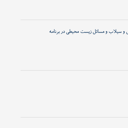
زمینه تخصصی: سنجش ازدور و کاربرد GIS محیطی در برنامه