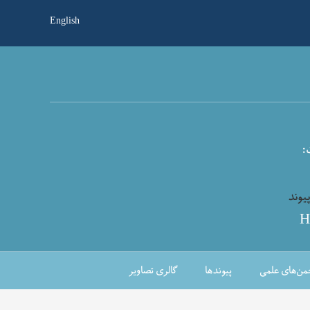
English
ت
یوند
H
من‌های علمی
پیوندها
گالری تصاویر