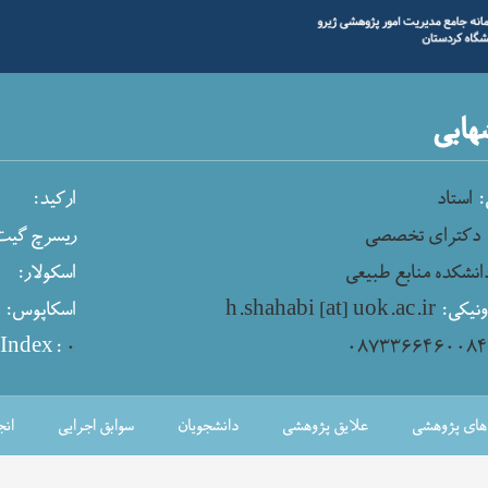
هابی
ی
استاد
ارکید:
دکترای تخصصی
ریسرچ گی:
انشکده منابع طبیعی
اسکولار:
پ
اسکاپوس:
h.shahabi [at] uok.ac.ir
ونیکی
Index:
۰
۰۸۷۳۳۶۶۴۶۰۰۸
‌های پژوهشی
علایق پژوهشی
دانشجویان
سوابق اجرایی
انج