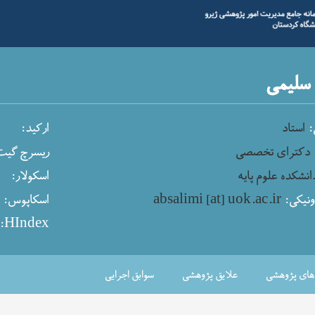
 سلیمی
ی
استاد
ارکید:
دکترای تخصصی
ریسرچ گی:
انشکده علوم پایه
اسکولار:
پ
اسکاپوس:
absalimi [at] uok.ac.ir
ونیکی
HIndex:
‌های پژوهشی
علایق پژوهشی
سوابق اجرایی